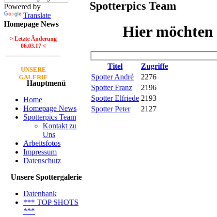
Spotterpics Team
Powered by
Translate
Homepage News
Hier möchten 
> Letzte Änderung
06.03.17 <
Titel
Zugriffe
UNSERE
Spotter André
2276
GALERIE
Hauptmenü
Spotter Franz
2196
Neue Bilder Online!
Spotter Elfriede
2193
>Bilder von Franz<
Home
Homepage News
Spotter Peter
2127
Spotterpics Team
Neue Bilder Online!
Kontakt zu
>Bilder von Elfriede<
Uns
Arbeitsfotos
> Letzte Änderung
Impressum
06.03.17 <
Datenschutz
UNSERE
Unsere Spottergalerie
GALERIE
Datenbank
Neue Bilder Online!
*** TOP SHOTS
>Bilder von Franz<
***