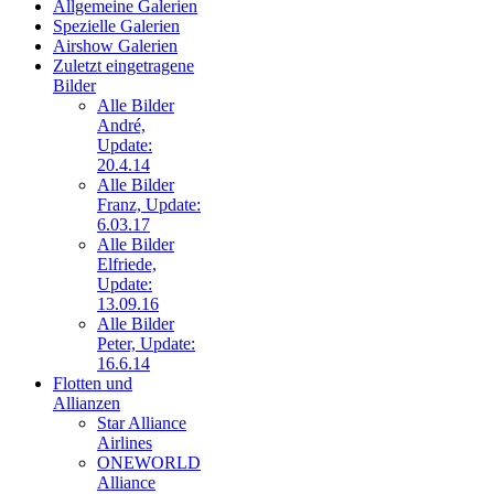
Allgemeine Galerien
Neue Bilder Online!
Spezielle Galerien
>Bilder von Elfriede<
Airshow Galerien
Zuletzt eingetragene
> Letzte Änderung
Bilder
06.03.17 <
Alle Bilder
André,
Update:
UNSERE
20.4.14
GALERIE
Alle Bilder
Neue Bilder Online!
Franz, Update:
>Bilder von Franz<
6.03.17
Alle Bilder
Neue Bilder Online!
Elfriede,
>Bilder von Elfriede<
Update:
13.09.16
Alle Bilder
> Letzte Änderung
06.03.17 <
Peter, Update:
16.6.14
Flotten und
UNSERE
Allianzen
GALERIE
Star Alliance
Airlines
Neue Bilder Online!
>Bilder von Franz<
ONEWORLD
Alliance