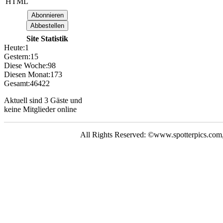
HTML
Neue Bilder Online!
>Bilder von Elfriede<
> Letzte Änderung
06.03.17 <
Site Statistik
Heute:
1
Gestern:
15
UNSERE
Diese Woche:
98
GALERIE
Diesen Monat:
173
Gesamt:
46422
Neue Bilder Online!
>Bilder von Franz<
Aktuell sind 3 Gäste und
keine Mitglieder online
Neue Bilder Online!
>Bilder von Elfriede<
All Rights Reserved: ©www.spotterpics.com
> Letzte Änderung
06.03.17 <
UNSERE
GALERIE
Neue Bilder Online!
>Bilder von Franz<
Neue Bilder Online!