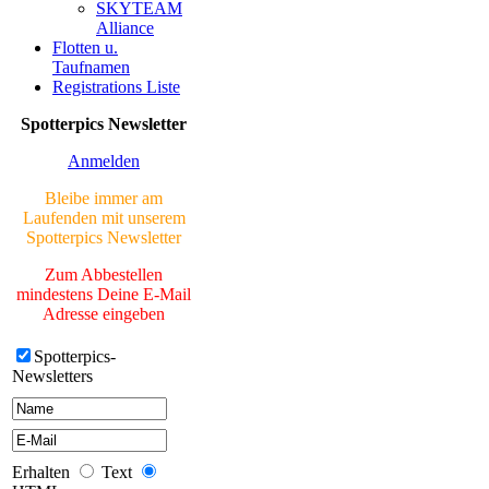
SKYTEAM
Neue Bilder Online!
Alliance
>Bilder von Elfriede<
Flotten u.
Taufnamen
> Letzte Änderung
Registrations Liste
06.03.17 <
Spotterpics Newsletter
UNSERE
GALERIE
Anmelden
Neue Bilder Online!
Bleibe immer am
>Bilder von Franz<
Laufenden mit unserem
Spotterpics Newsletter
Neue Bilder Online!
>Bilder von Elfriede<
Zum Abbestellen
mindestens Deine E-Mail
> Letzte Änderung
Adresse eingeben
06.03.17 <
Spotterpics-
Newsletters
UNSERE
GALERIE
Neue Bilder Online!
>Bilder von Franz<
Erhalten
Text