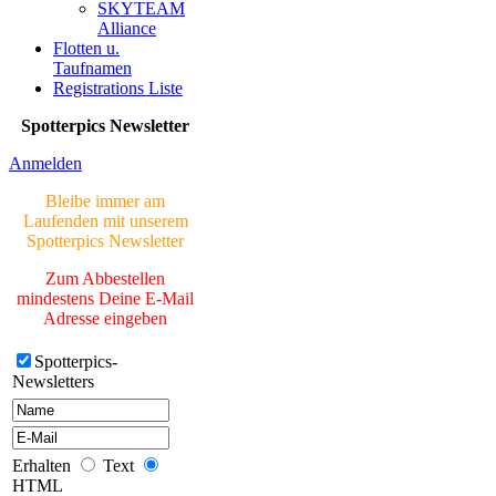
SKYTEAM
Neue Bilder Online!
Alliance
>Bilder von Elfriede<
Flotten u.
Taufnamen
> Letzte Änderung
Registrations Liste
06.03.17 <
Spotterpics Newsletter
UNSERE
GALERIE
Anmelden
Neue Bilder Online!
Bleibe immer am
>Bilder von Franz<
Laufenden mit unserem
Spotterpics Newsletter
Neue Bilder Online!
>Bilder von Elfriede<
Zum Abbestellen
mindestens Deine E-Mail
> Letzte Änderung
Adresse eingeben
06.03.17 <
Spotterpics-
Newsletters
UNSERE
GALERIE
Neue Bilder Online!
>Bilder von Franz<
Erhalten
Text
HTML