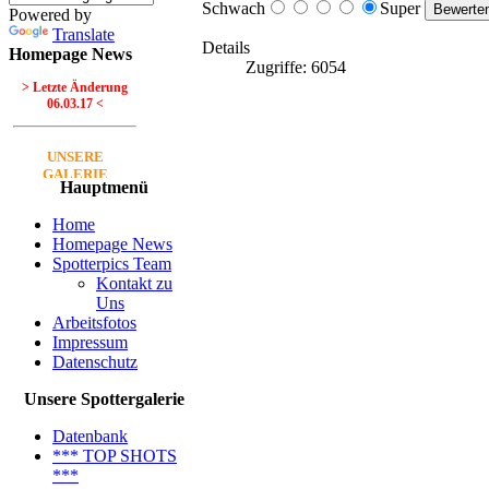
Schwach
Super
Powered by
Translate
Details
Homepage News
Zugriffe: 6054
> Letzte Änderung
06.03.17 <
UNSERE
GALERIE
Hauptmenü
Neue Bilder Online!
>Bilder von Franz<
Home
Homepage News
Spotterpics Team
Neue Bilder Online!
Kontakt zu
>Bilder von Elfriede<
Uns
Arbeitsfotos
> Letzte Änderung
Impressum
06.03.17 <
Datenschutz
UNSERE
Unsere Spottergalerie
GALERIE
Datenbank
Neue Bilder Online!
*** TOP SHOTS
>Bilder von Franz<
***