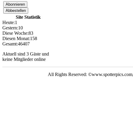
Neue Bilder Online!
>Bilder von Elfriede<
Site Statistik
> Letzte Änderung
06.03.17 <
Heute:
1
Gestern:
10
Diese Woche:
83
UNSERE
Diesen Monat:
158
GALERIE
Gesamt:
46407
Neue Bilder Online!
Aktuell sind 3 Gäste und
>Bilder von Franz<
keine Mitglieder online
Neue Bilder Online!
>Bilder von Elfriede<
All Rights Reserved: ©www.spotterpics.com
> Letzte Änderung
06.03.17 <
UNSERE
GALERIE
Neue Bilder Online!
>Bilder von Franz<
Neue Bilder Online!