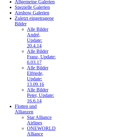
Allgemeine Galerien
Neue Bilder Online!
Spezielle Galerien
>Bilder von Elfriede<
Airshow Galerien
Zuletzt eingetragene
> Letzte Änderung
Bilder
06.03.17 <
Alle Bilder
André,
Update:
UNSERE
20.4.14
GALERIE
Alle Bilder
Neue Bilder Online!
Franz, Update:
>Bilder von Franz<
6.03.17
Alle Bilder
Neue Bilder Online!
Elfriede,
>Bilder von Elfriede<
Update:
13.09.16
Alle Bilder
> Letzte Änderung
06.03.17 <
Peter, Update:
16.6.14
Flotten und
UNSERE
Allianzen
GALERIE
Star Alliance
Airlines
Neue Bilder Online!
>Bilder von Franz<
ONEWORLD
Alliance