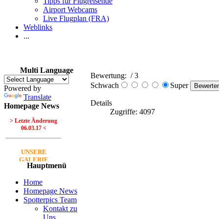
Tipps für Flugreisende
Airport Webcams
Live Flugplan (FRA)
Weblinks
...
Multi Language
Bewertung:
/ 3
Schwach
Super
Powered by
Translate
Details
Homepage News
Zugriffe: 4097
> Letzte Änderung
06.03.17 <
UNSERE
GALERIE
Hauptmenü
Neue Bilder Online!
>Bilder von Franz<
Home
Homepage News
Spotterpics Team
Neue Bilder Online!
Kontakt zu
>Bilder von Elfriede<
Uns