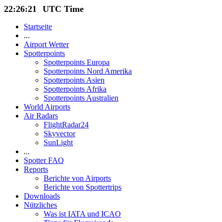
22:26:22
UTC Time
Startseite
...
Airport Wetter
Spotterpoints
Spotterpoints Europa
Spotterpoints Nord Amerika
Spotterpoints Asien
Spotterpoints Afrika
Spotterpoints Australien
World Airports
Air Radars
FlightRadar24
Skyvector
SunLight
...
Spotter FAQ
Reports
Berichte von Airports
Berichte von Spottertrips
Downloads
Nützliches
Was ist IATA und ICAO