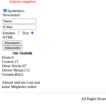
> Letzte Änderung
Adresse eingeben
06.03.17 <
Spotterpics-
Newsletters
UNSERE
GALERIE
Neue Bilder Online!
>Bilder von Franz<
Erhalten
Text
HTML
Neue Bilder Online!
>Bilder von Elfriede<
Site Statistik
> Letzte Änderung
06.03.17 <
Heute:
0
Gestern:
15
Diese Woche:
97
UNSERE
Diesen Monat:
172
GALERIE
Gesamt:
46421
Neue Bilder Online!
Aktuell sind ein Gast und
>Bilder von Franz<
keine Mitglieder online
Neue Bilder Online!
>Bilder von Elfriede<
All Rights Rese
> Letzte Änderung