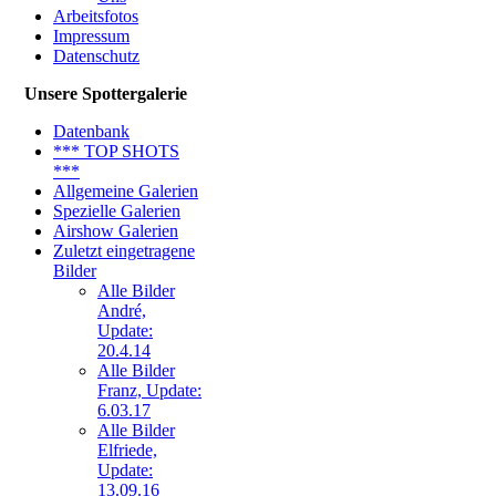
Arbeitsfotos
> Letzte Änderung
Impressum
06.03.17 <
Datenschutz
UNSERE
Unsere Spottergalerie
GALERIE
Datenbank
Neue Bilder Online!
*** TOP SHOTS
>Bilder von Franz<
***
Allgemeine Galerien
Neue Bilder Online!
Spezielle Galerien
>Bilder von Elfriede<
Airshow Galerien
Zuletzt eingetragene
> Letzte Änderung
Bilder
06.03.17 <
Alle Bilder
André,
Update:
UNSERE
20.4.14
GALERIE
Alle Bilder
Neue Bilder Online!
Franz, Update:
>Bilder von Franz<
6.03.17
Alle Bilder
Neue Bilder Online!
Elfriede,
>Bilder von Elfriede<
Update:
13.09.16