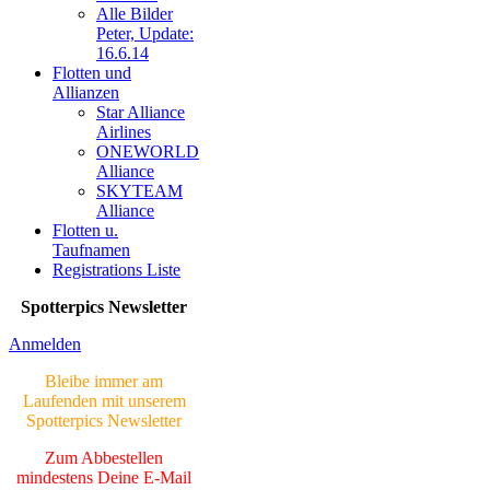
Alle Bilder
> Letzte Änderung
06.03.17 <
Peter, Update:
16.6.14
Flotten und
UNSERE
Allianzen
GALERIE
Star Alliance
Airlines
Neue Bilder Online!
>Bilder von Franz<
ONEWORLD
Alliance
SKYTEAM
Neue Bilder Online!
Alliance
>Bilder von Elfriede<
Flotten u.
Taufnamen
> Letzte Änderung
Registrations Liste
06.03.17 <
Spotterpics Newsletter
UNSERE
GALERIE
Anmelden
Neue Bilder Online!
Bleibe immer am
>Bilder von Franz<
Laufenden mit unserem
Spotterpics Newsletter
Neue Bilder Online!
>Bilder von Elfriede<
Zum Abbestellen
mindestens Deine E-Mail