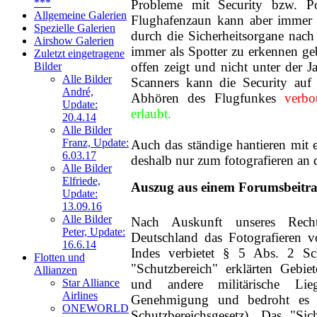
***
Probleme mit Security bzw. P
Allgemeine Galerien
Flughafenzaun kann aber immer z
Neue Bilder Online!
Spezielle Galerien
durch die Sicherheitsorgane nach
>Bilder von Elfriede<
Airshow Galerien
immer als Spotter zu erkennen ge
Zuletzt eingetragene
> Letzte Änderung
offen zeigt und nicht unter der 
Bilder
06.03.17 <
Alle Bilder
Scanners kann die Security auf 
André,
Abhören des Flugfunkes
verbo
Update:
UNSERE
erlaubt.
20.4.14
GALERIE
Alle Bilder
Neue Bilder Online!
Franz, Update:
Auch das ständige hantieren mit 
>Bilder von Franz<
6.03.17
deshalb nur zum fotografieren an 
Alle Bilder
Neue Bilder Online!
Elfriede,
Auszug aus einem Forumsbeitra
>Bilder von Elfriede<
Update:
13.09.16
Alle Bilder
> Letzte Änderung
Nach Auskunft unseres Recht
06.03.17 <
Peter, Update:
Deutschland das Fotografieren vo
16.6.14
Indes verbietet § 5 Abs. 2 Sc
Flotten und
UNSERE
"Schutzbereich" erklärten Gebiet
Allianzen
GALERIE
und andere militärische Lie
Star Alliance
Airlines
Neue Bilder Online!
Genehmigung und bedroht es 
>Bilder von Franz<
ONEWORLD
Schutzbereichsgesetz). Das "Si