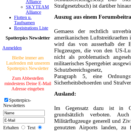
Alliance
Strafgesetzbuch) ist darüber hinaus
SKYTEAM
Neue Bilder Online!
Alliance
>Bilder von Elfriede<
Auszug aus einem Forumsbeitra
Flotten u.
Taufnamen
> Letzte Änderung
Registrations Liste
06.03.17 <
Gemaess der rechtlich unverb
amerikanischen Luftstreitkraeften
Spotterpics Newsletter
UNSERE
wird das von ausserhalb der E
GALERIE
Anmelden
Flugzeugen, die von den US-Luft
Neue Bilder Online!
nicht als problematisch angese
Bleibe immer am
>Bilder von Franz<
militaerisches Sperrgebiet ausge
Laufenden mit unserem
Spotterpics Newsletter
Schutzbereichsgesetz,
Neue Bilder Online!
Paragraph 5, eine Ordnungsw
>Bilder von Elfriede<
Zum Abbestellen
Sicherheitsbehoerden und Strafve
mindestens Deine E-Mail
> Letzte Änderung
Adresse eingeben
Ausland:
06.03.17 <
Spotterpics-
Newsletters
UNSERE
Im Gegensatz dazu ist in Gr
GALERIE
grundsätzlich verboten. Auc
Militärflugzeuge generell und Ziv
Neue Bilder Online!
>Bilder von Franz<
genutzten Airports landen, zu 
Erhalten
Text