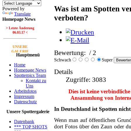
Was ist am Spotten ver
Powered by
Translate
verboten?
Homepage News
> Letzte Änderung
06.03.17 <
UNSERE
Bewertung:
/ 2
GALERIE
Hauptmenü
Schwach
Super
Neue Bilder Online!
>Bilder von Franz<
Home
Homepage News
Details
Spotterpics Team
Neue Bilder Online!
Zugriffe: 3083
Kontakt zu
>Bilder von Elfriede<
Uns
Dies ist keine verbindlich
Arbeitsfotos
> Letzte Änderung
Impressum
Ansammlung von Interne
06.03.17 <
Datenschutz
In Deutschland ist Spotten nicht
UNSERE
Unsere Spottergalerie
GALERIE
Wenn man auf öffentlichen Grund 
Datenbank
Neue Bilder Online!
dort Fotos über den Zaun oder du
*** TOP SHOTS
>Bilder von Franz<