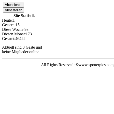
Neue Bilder Online!
>Bilder von Elfriede<
Site Statistik
> Letzte Änderung
06.03.17 <
Heute:
1
Gestern:
15
Diese Woche:
98
UNSERE
Diesen Monat:
173
GALERIE
Gesamt:
46422
Neue Bilder Online!
Aktuell sind 3 Gäste und
>Bilder von Franz<
keine Mitglieder online
Neue Bilder Online!
>Bilder von Elfriede<
All Rights Reserved: ©www.spotterpics.com
> Letzte Änderung
06.03.17 <
UNSERE
GALERIE
Neue Bilder Online!
>Bilder von Franz<
Neue Bilder Online!