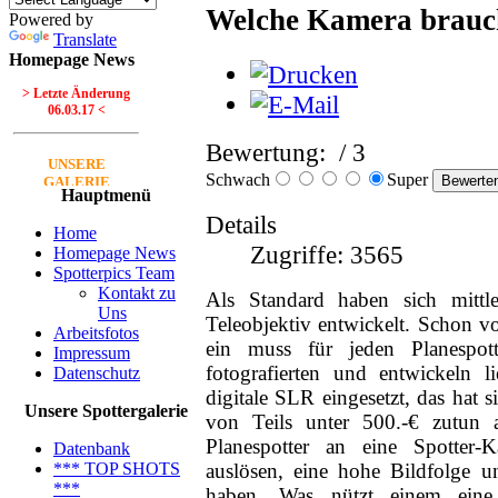
Welche Kamera brauc
Powered by
Translate
Homepage News
> Letzte Änderung
06.03.17 <
Bewertung:
/ 3
UNSERE
Schwach
Super
GALERIE
Hauptmenü
Neue Bilder Online!
Details
>Bilder von Franz<
Home
Zugriffe: 3565
Homepage News
Spotterpics Team
Neue Bilder Online!
Kontakt zu
>Bilder von Elfriede<
Als Standard haben sich mittle
Uns
Teleobjektiv entwickelt. Schon v
Arbeitsfotos
> Letzte Änderung
ein muss für jeden Planespot
Impressum
06.03.17 <
fotografierten und entwickeln 
Datenschutz
digitale SLR eingesetzt, das hat 
UNSERE
Unsere Spottergalerie
von Teils unter 500.-€ zutun 
GALERIE
Planespotter an eine Spotter-
Datenbank
Neue Bilder Online!
auslösen, eine hohe Bildfolge u
*** TOP SHOTS
>Bilder von Franz<
***
haben. Was nützt einem eine