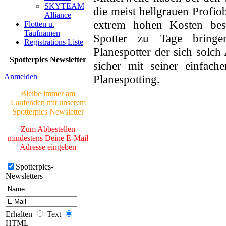
SKYTEAM
Neue Bilder Online!
die meist hellgrauen Profio
Alliance
>Bilder von Elfriede<
extrem hohen Kosten bes
Flotten u.
Taufnamen
> Letzte Änderung
Spotter zu Tage bringen
Registrations Liste
06.03.17 <
Planespotter der sich solch
Spotterpics Newsletter
sicher mit seiner einfac
UNSERE
GALERIE
Anmelden
Planespotting.
Neue Bilder Online!
Bleibe immer am
>Bilder von Franz<
Laufenden mit unserem
Spotterpics Newsletter
Neue Bilder Online!
>Bilder von Elfriede<
Zum Abbestellen
mindestens Deine E-Mail
> Letzte Änderung
Adresse eingeben
06.03.17 <
Spotterpics-
Newsletters
UNSERE
GALERIE
Neue Bilder Online!
>Bilder von Franz<
Erhalten
Text
HTML