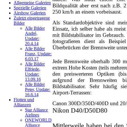
Allgemeine Galerien
Bildqualität aber erst nach z.B.
Neue Bilder Online!
Spezielle Galerien
>Bilder von Elfriede<
250 km/h an einem vorbeisaust.
Airshow Galerien
Zuletzt eingetragene
Als Standardobjektive sind m
> Letzte Änderung
Bilder
06.03.17 <
Einsatz, ich selber habe als mei
Alle Bilder
André,
mit Bildstabilisator im Gebrauch
Update:
UNSERE
fotografieren dient als Beis
20.4.14
GALERIE
Überbrücken der Brennweite unte
Alle Bilder
Neue Bilder Online!
Franz, Update:
>Bilder von Franz<
6.03.17
Jede Brennweite oberhalb 300 mm
Alle Bilder
extrem Hohe Kosten (teils mehrer
Neue Bilder Online!
Elfriede,
>Bilder von Elfriede<
den preiswerteren Optiken (bi
Update:
13.09.16
aufgrund der Brennweiten
Alle Bilder
> Letzte Änderung
Bildstabilisator. Sehr häufig 
06.03.17 <
Peter, Update:
Airport-Terrassen:
16.6.14
Flotten und
UNSERE
Canon 300D/350D/400D und 20
Allianzen
GALERIE
Nikon D40/D50D80
Star Alliance
Airlines
Neue Bilder Online!
>Bilder von Franz<
ONEWORLD
Mittlerweile haben bei den 
Alliance